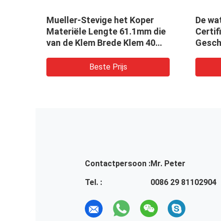
Mueller-Stevige het Koper
De waterdicht
Materiële Lengte 61.1mm die
Certificatie v
van de Klem Brede Klem 40
Geschikte Man
Ampèren schatten
Schakelaar I
Beste Prijs
Best
Contactpersoon :
Mr. Peter
Tel. :
0086 29 81102904