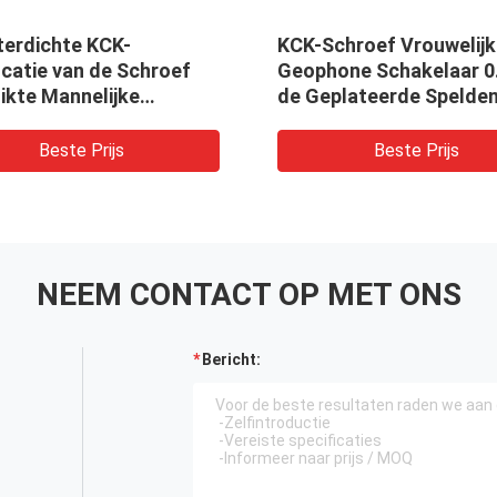
e KCK-
KCK-Schroef Vrouwelijke
an de Schroef
Geophone Schakelaar 0.15m
nelijke
de Geplateerde Spelden van
SO9001
de Kabelstaart Goud
e Prijs
Beste Prijs
NEEM CONTACT OP MET ONS
Bericht: