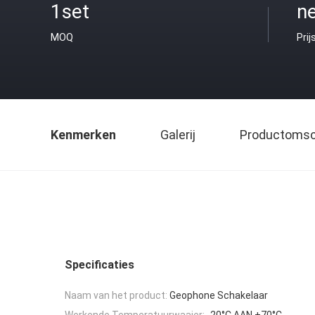
1set
ne
MOQ
Prij
Kenmerken
Galerij
Productomsch
Specificaties
Naam van het product:
Geophone Schakelaar
Werkende Temperatuurwaaier:
-20°C AAN +70°C