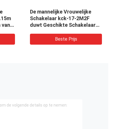
De mannelijke Vrouwelijke
Hoge Gevoel
Schakelaar kck-17-2M2F
Schakelaar/
duwt Geschikte Schakelaar
Schakelaar v
Aangepaste Lengte
Beste Prijs
Bes