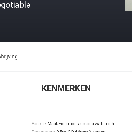
gotiable
s
rijving
KENMERKEN
Functie:
Maak voor moerasmilieu waterdicht
Parameters:
0.5m, O.D.4.6mm.3-kernen