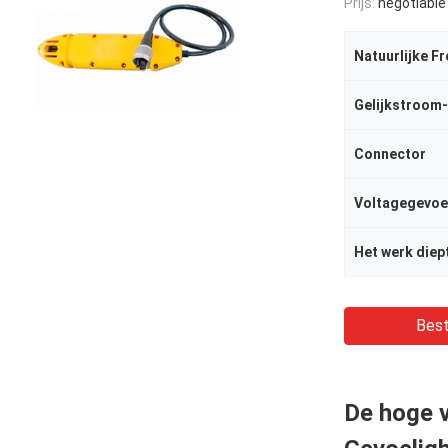
Prijs:
negotiable
Natuurlijke F
Connector
Voltagegevoe
Het werk diep
Best
De hoge 