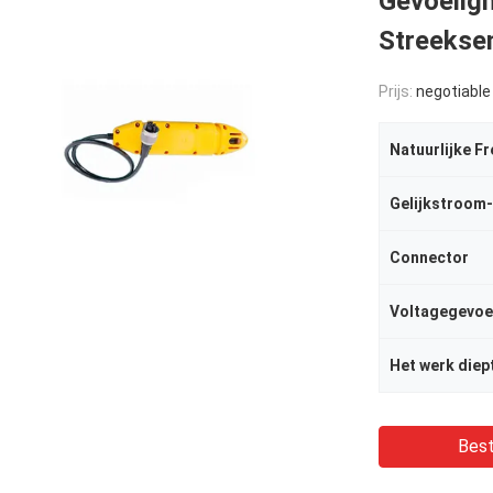
Gevoelig
Streekse
Prijs:
negotiable
Natuurlijke F
Connector
Voltagegevoe
Het werk diep
Best